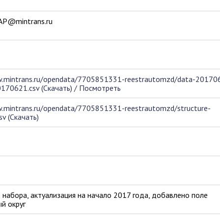
AP@mintrans.ru
w.mintrans.ru/opendata/7705851331-reestrautomzd/data-20170
0170621.csv (Скачать)
/
Посмотреть
.mintrans.ru/opendata/7705851331-reestrautomzd/structure-
v (Скачать)
набора, актуализация на начало 2017 года, добавлено поле
й округ