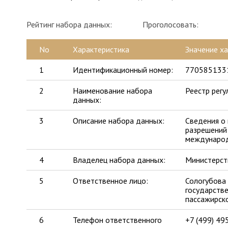
Рейтинг набора данных:
Проголосовать:
No
Характеристика
Значение х
1
Идентификационный номер:
7705851331
2
Наименование набора
Реестр рег
данных:
3
Описание набора данных:
Сведения о
разрешений 
международ
4
Владелец набора данных:
Министерст
5
Ответственное лицо:
Сологубова
государстве
пассажирск
6
Телефон ответственного
+7 (499) 49