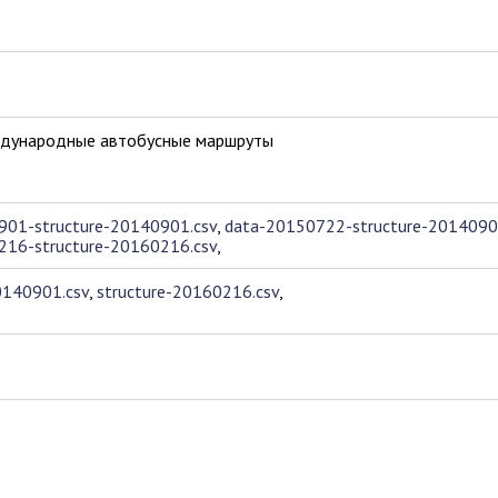
ждународные автобусные маршруты
901-structure-20140901.csv
,
data-20150722-structure-2014090
216-structure-20160216.csv
,
0140901.csv
,
structure-20160216.csv
,