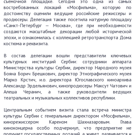
съемочной площадке. Сегодня это одна из самых
востребованных локаций «Мосфильма», которую по
достоинству оценили ведущие российские режиссеры и
продюсеры. Делегация также посетила натурную площадку
«Санкт-Петербург — Москва», где при необходимости
создаются масштабные декорации любой исторической
эпохи, и ознакомилась с коллекцией ретротранспорта Дома
костюма и реквизита.
В состав делегации вошли представители ключевых
культурных институций Сербии: сотрудники аппарата
Министерства культуры Сербии, директор Народного музея
Бояна Борич Брешкович, директор Этнографического музея
Марко Крстич, и.о. директора Югославского киноархива
Александр Эрдельянович, кинопродюсеры Максут Чатович и
Алеша Черанич, а также руководители ведущих
театральных и музыкальных коллективов республики.
Центральным событием визита стала встреча министра
культуры Сербии с генеральным директором «Мосфильма»,
кинорежиссером Кареном Шахназаровым. Глава
киноконцерна особо подчеркнул, что предприятие не
получает государственных дотаций, а живет, развивается и