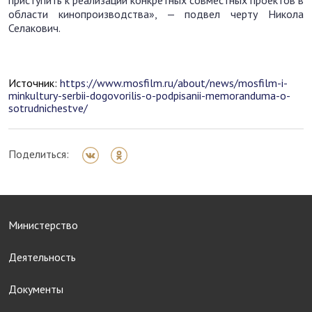
приступить к реализации конкретных совместных проектов в
области кинопроизводства», — подвел черту Никола
Селакович.
Источник:
https://www.mosfilm.ru/about/news/mosfilm-i-
minkultury-serbii-dogovorilis-o-podpisanii-memoranduma-o-
sotrudnichestve/
Поделиться:
Министерство
Деятельность
Документы