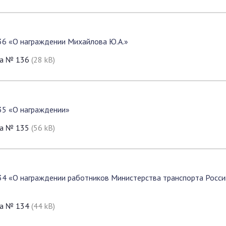
36 «О награждении Михайлова Ю.А.»
да № 136
(28 kB)
35 «О награждении»
да № 135
(56 kB)
34 «О награждении работников Министерства транспорта Росси
да № 134
(44 kB)