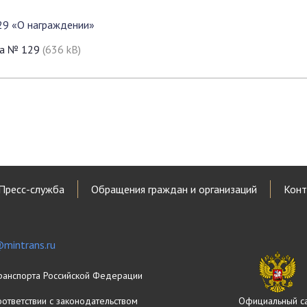
29 «О награждении»
да № 129
(636 kB)
Пресс-служба
Обращения граждан и организаций
Конт
mintrans.ru
ранспорта Российской Федерации
оответствии с законодательством
Официальный с