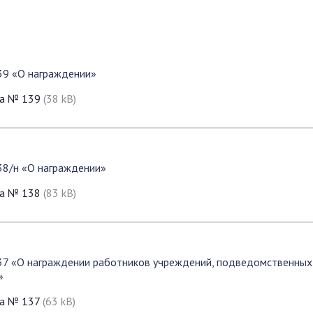
39 «О награждении»
да № 139
(38 kB)
38/н «О награждении»
да № 138
(83 kB)
137 «О награждении работников учреждений, подведомственных
»
да № 137
(63 kB)