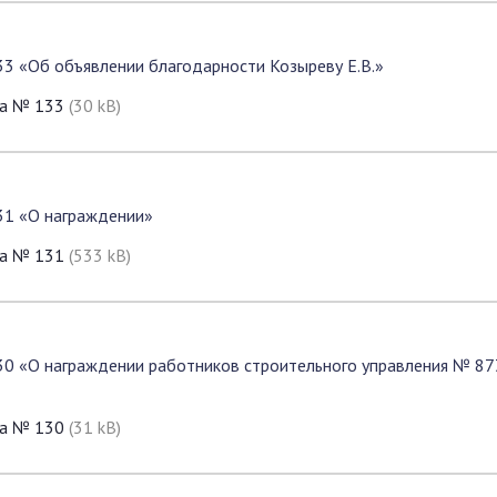
33 «Об объявлении благодарности Козыреву Е.В.»
да № 133
(30 kB)
31 «О награждении»
да № 131
(533 kB)
30 «О награждении работников строительного управления № 87
да № 130
(31 kB)