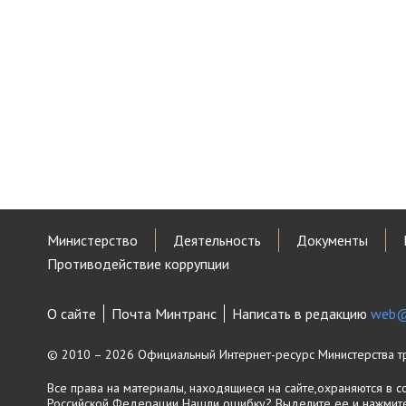
Министерство
Деятельность
Документы
Противодействие коррупции
О сайте
Почта Минтранс
Написать в редакцию
web@
© 2010 – 2026 Официальный Интернет-ресурс Министерства т
Все права на материалы, находящиеся на сайте,охраняются в с
Российской Федерации
Нашли ошибку? Выделите ее и нажмите 