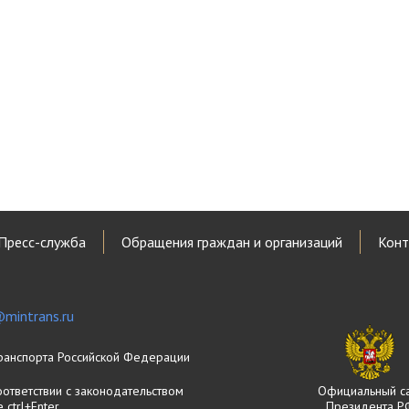
Пресс-служба
Обращения граждан и организаций
Конт
mintrans.ru
ранспорта Российской Федерации
оответствии с законодательством
Официальный с
ctrl+Enter
Президента Р